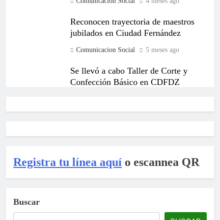
Comunicacion Social
4 meses ago
Reconocen trayectoria de maestros
jubilados en Ciudad Fernández
Comunicacion Social
5 meses ago
Se llevó a cabo Taller de Corte y
Confección Básico en CDFDZ
Comunicacion Social
5 meses ago
Alcalde visita jardín de niños María
Montessori en el Barrio de
Guadalupe
Registra tu línea aquí
Comunicacion Social
o escannea QR
6 meses ago
Buscar