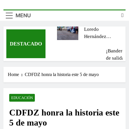
gobierno es
descuentos en
clave para
multas y
lograr mejores
recargos del
MENU
resultados
impuesto
Rodolfo
predial
Loredo
Hernández
DESTACADO
continúa
llevando obras
¡Banderaz
que
de salida
transforman
rumbo a
las
Chicago,
Home
CDFDZ honra la historia este 5 de mayo
comunidades
Illinois!
¡Más apoy
de Ciudad
para
Fernández
fortalecer l
EDUCACIÓN
economía 
las familia
¡Comenzó 
CDFDZ honra la historia este
fernandens
aventura d
5 de mayo
Campamen