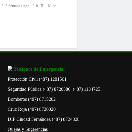
2 Semanas Ago
0
1 Mins
Teléfonos de Emergencia:
Protección Civil (487) 1281561
Seguridad Pública (487) 8720886, (487) 1134725
Bomberos (487) 8715202
Cruz Roja (487) 8720020
DIF Ciudad Fernández (487) 8724828
Quejas y Sugerencias