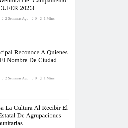
Aventura Del Campamento
CUFER 2026!
2 Semanas Ago
0
1 Mins
cipal Reconoce A Quienes
 El Nombre De Ciudad
2 Semanas Ago
0
1 Mins
 La Cultura Al Recibir El
Estatal De Agrupaciones
unitarias