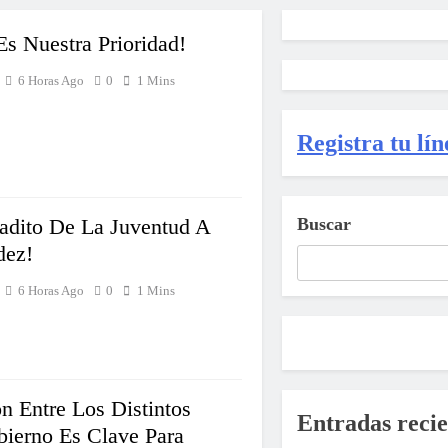
Es Nuestra Prioridad!
6 Horas Ago
0
1 Mins
Registra tu lín
adito De La Juventud A
Buscar
dez!
6 Horas Ago
0
1 Mins
n Entre Los Distintos
Entradas recie
bierno Es Clave Para