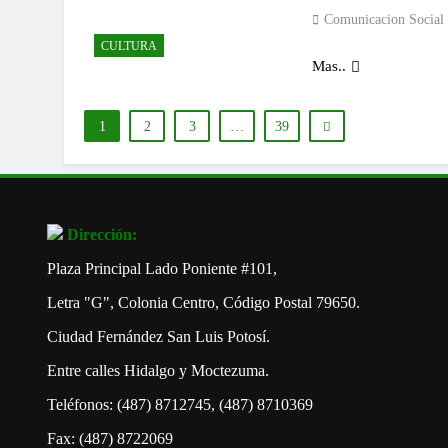
Comunicacion Social
CULTURA
Mas..
1
2
3
…
39
Dirección:
Plaza Principal Lado Poniente #101,
Letra "G", Colonia Centro, Código Postal 79650.
Ciudad Fernández San Luis Potosí.
Entre calles Hidalgo y Moctezuma.
Teléfonos: (487) 8712745, (487) 8710369
Fax: (487) 8722069