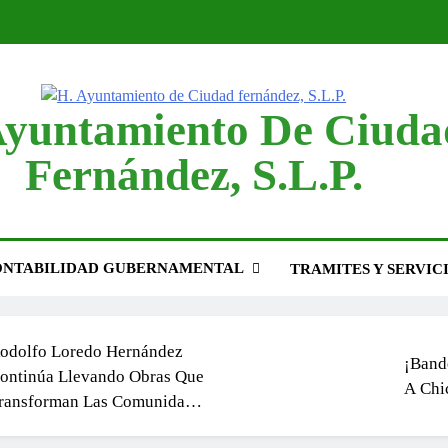
Ayuntamiento De Ciuda
Fernández, S.L.P.
Tu Seguridad Es Nuestra
¡Lleg
rioridad!
Juven
a Coordinación Entre Los
Aprov
NTABILIDAD GUBERNAMENTAL
TRAMITES Y SERVIC
istintos Niveles De Gobierno
Multa
s Clave Para Lograr Mejores
Impue
esultados
odolfo Loredo Hernández
¡Band
ontinúa Llevando Obras Que
A Chic
ransforman Las Comunidades
e Ciudad Fernández