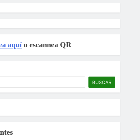
ea aquí
o escannea QR
BUSCAR
ntes