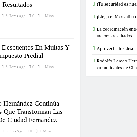
 Resultados
¡Tu seguridad es nues
6 Horas Ago
0
1 Mins
¡Llega el Mercadito 
La coordinación entre
mejores resultados
 Descuentos En Multas Y
Aprovecha los descue
mpuesto Predial
Rodolfo Loredo Hern
6 Horas Ago
0
1 Mins
comunidades de Ciu
o Hernández Continúa
s Que Transforman Las
e Ciudad Fernández
6 Días Ago
0
1 Mins