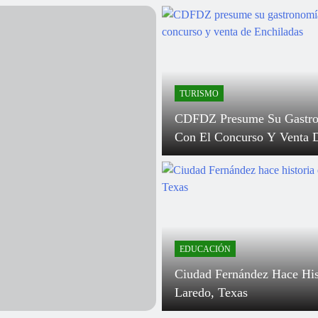
Más Apoyos Para Fortalecer
¡Come
a Economía De Las Familias
Campa
ernandenses!
CECU
obierno Municipal Reconoce
CDFDZ
 Quienes Ponen En Alto El
Recib
TURISMO
ombre De Ciudad Fernández
Estat
CDFDZ Presume Su Gastr
Music
Con El Concurso Y Venta 
Enchiladas
EDUCACIÓN
Ciudad Fernández Hace His
Laredo, Texas