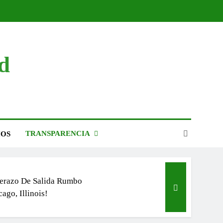
d
a El Mercadito De La
tud A Ciudad Fernández!
echa Los Descuentos En
TRANSPARENCIA
IOS
s Y Recargos Del
sto Predial
erazo De Salida Rumbo
ago, Illinois!