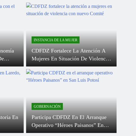
nzó La Aventura Del
mento De Verano
FER 2026!
 Impulsa La Cultura Al
ir El 1er Encuentro
INSTANCIA DE LA MUJER
al De Agrupaciones
onomía
CDFDZ Fortalece La Atención A
ales Comunitarias
De
Mujeres En Situación De Violencia
Con Nuevo Comité
GOBERNACIÓN
toria En
Participa CDFDZ En El Arranque
Operativo “Héroes Paisanos” En
San Luis Potosí