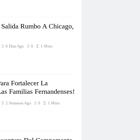
 Salida Rumbo A Chicago,
6 Días Ago
0
1 Mins
ra Fortalecer La
as Familias Fernandenses!
2 Semanas Ago
0
1 Mins