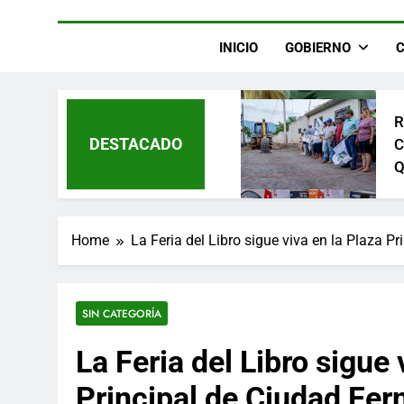
L
INICIO
GOBIERNO
D
G
L
R
DESTACADO
C
Q
C
F
¡
L
Home
La Feria del Libro sigue viva en la Plaza P
F
G
SIN CATEGORÍA
R
E
La Feria del Libro sigue 
F
Principal de Ciudad Fe