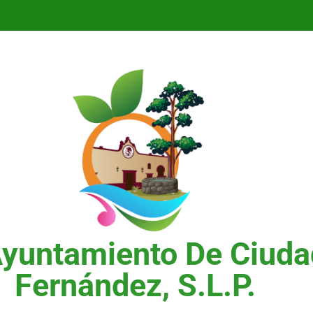
Ayuntamiento De Ciuda
¡Lleg
Fernández, S.L.P.
Tu Seguridad Es Nuestra
Juven
rioridad!
Ferná