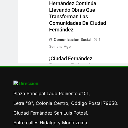
Hernández Continúa
Llevando Obras Que
Transforman Las
Comunidades De Ciudad
Fernández
Comunicacion Social
1
Semana Ago
¡Ciudad Fernández
Presente En Los Juegos
Deportivos Nacionales
Escolares!
Dirección:
Comunicacion Social
3
Plaza Principal Lado Poniente #101,
Meses Ago
Letra "G", Colonia Centro, Código Postal 79650.
Ciudad Fernández San Luis Potosí.
Entre calles Hidalgo y Moctezuma.