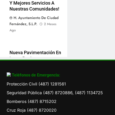
Y Mejores Servicios A
Nuestras Comunidades!
H. Ayuntamiento De Ciudad
Fernández, S.L.P.
2 Meses
Ago
Nueva Pavimentación En
Loma Bonita
Comunicacion Social
5
Meses Ago
Teléfonos de Emergencia:
Protección Civil (487) 1281561
Seguridad Pública (487) 8720886, (487) 1134725
Bomberos (487) 8715202
Cruz Roja (487) 8720020