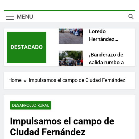
gobierno es
descuentos en
clave para
multas y
lograr mejores
recargos del
MENU
resultados
impuesto
Rodolfo
predial
Loredo
Hernández
DESTACADO
continúa
llevando obras
¡Banderazo de
que
salida rumbo a
transforman
Chicago,
las
Illinois!
Home
Impulsamos el campo de Ciudad Fernández
comunidades
¡Más apoyos
de Ciudad
para fortalecer
Fernández
la economía
DESARROLLO RURAL
de las familias
fernandenses!
¡Comenzó la
Impulsamos el campo de
aventura del
Ciudad Fernández
Campamento