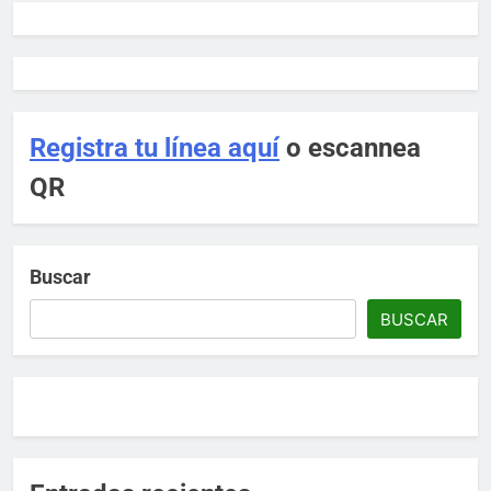
Comunicacion Social
5 meses ago
Impulsan la tecnificación del
campo en Ciudad Fernández
Comunicacion Social
5 meses ago
Registra tu línea aquí
o escannea
QR
Buscar
BUSCAR