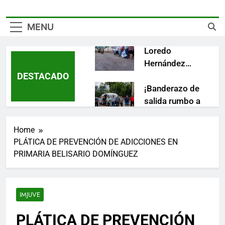
gobierno es
descuentos en
clave para
multas y
lograr mejores
recargos del
MENU
resultados
impuesto
Rodolfo
predial
Loredo
Hernández
DESTACADO
continúa
llevando obras
¡Banderazo de
que
salida rumbo a
transforman
Chicago,
las
Illinois!
Home
comunidades
¡Más apoyos
PLÁTICA DE PREVENCIÓN DE ADICCIONES EN
de Ciudad
para fortalecer
PRIMARIA BELISARIO DOMÍNGUEZ
Fernández
la economía
de las familias
fernandenses!
¡Comenzó la
IMJUVE
aventura del
Campamento
PLÁTICA DE PREVENCIÓN