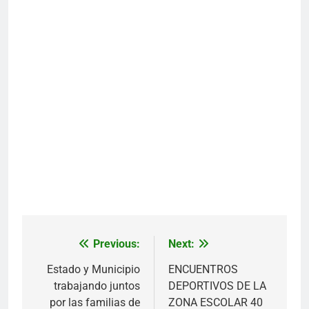
Previous:
Next:
Navegación
de
Estado y Municipio
ENCUENTROS
trabajando juntos
DEPORTIVOS DE LA
entradas
por las familias de
ZONA ESCOLAR 40