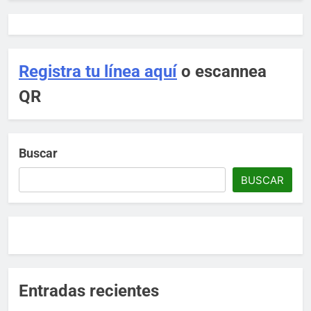
Llevan a cabo una plática en el
CETis 106 sobre los riesgos del
consumo de sustancias y alcohol
al conducir.
Registra tu línea aquí
o escannea
Comunicacion Social
3 meses ago
QR
Buscar
BUSCAR
Entradas recientes