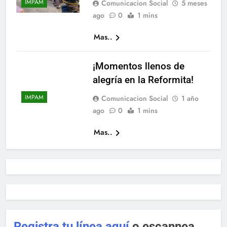
de Verano
IMPAM
Comunicacion Social
5 meses
CECUFER
Gobierno
ago
0
1 mins
2026!
Municipal
Mas..
reconoce
a quienes
ponen en
CDFDZ
¡Momentos llenos de
alto el
impulsa la
alegría en la Reformita!
nombre
cultura al
IMPAM
Comunicacion Social
1 año
de Ciudad
recibir el 1e
ago
0
1 mins
Fernández
Encuentro
Estatal de
Mas..
Agrupacion
Musicales
Comunitari
Registra tu línea aquí
o escannea