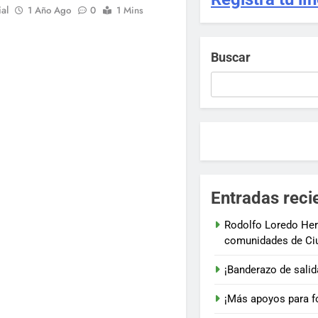
al
1 Año Ago
0
1 Mins
Buscar
Entradas reci
Rodolfo Loredo Her
comunidades de Ci
¡Banderazo de salid
¡Más apoyos para fo