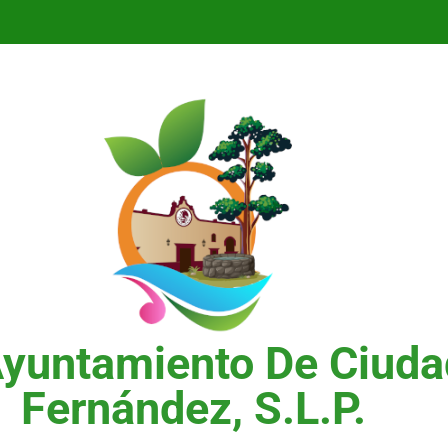
Ayuntamiento De Ciuda
odolfo Loredo Hernández
Fernández, S.L.P.
¡Band
ontinúa Llevando Obras
A Chic
ue Transforman Las