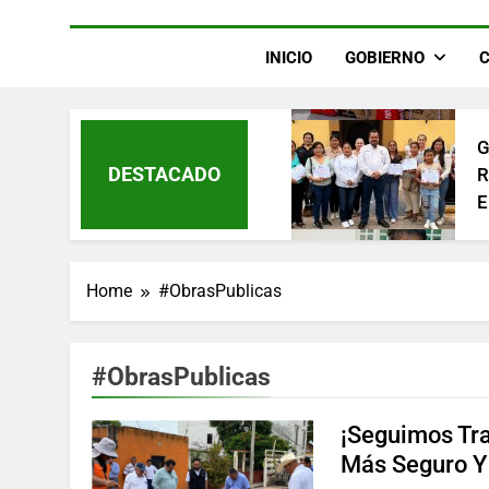
C
F
¡
INICIO
GOBIERNO
L
F
G
DESTACADO
R
E
F
¡
J
Home
#ObrasPublicas
F
¡
#ObrasPublicas
R
P
¡Seguimos Tr
N
Más Seguro Y